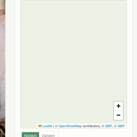
+
−
Leaflet
|
©
OpenStreetMap
contributors, ©
GBIF
, ©
GBIF
Norden
Världen