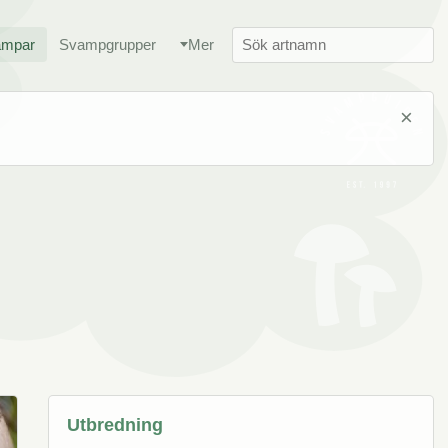
ampar
Svampgrupper
Mer
×
Utbredning