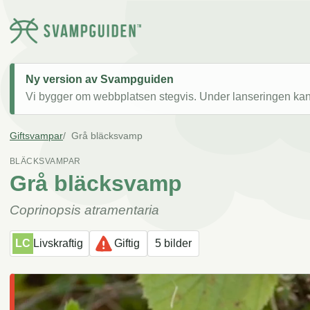
Ny version av Svampguiden
Vi bygger om webbplatsen stegvis. Under lanseringen kan v
Giftsvampar
Grå bläcksvamp
BLÄCKSVAMPAR
Grå bläcksvamp
Coprinopsis atramentaria
LC
Livskraftig
Giftig
5 bilder