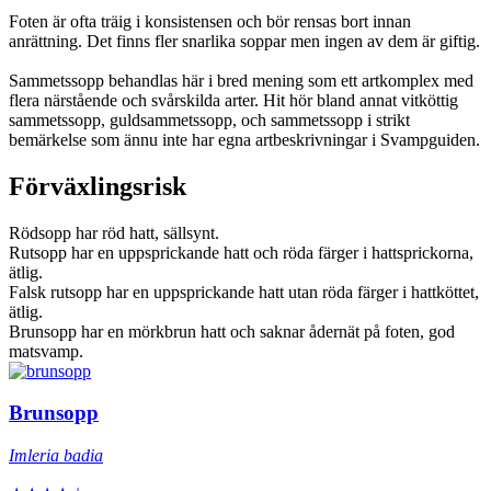
Foten är ofta träig i konsistensen och bör rensas bort innan
anrättning. Det finns fler snarlika soppar men ingen av dem är giftig.
Sammetssopp behandlas här i bred mening som ett artkomplex med
flera närstående och svårskilda arter. Hit hör bland annat vitköttig
sammetssopp, guldsammetssopp, och sammetssopp i strikt
bemärkelse som ännu inte har egna artbeskrivningar i Svampguiden.
Förväxlingsrisk
Rödsopp har röd hatt, sällsynt.
Rutsopp har en uppsprickande hatt och röda färger i hattsprickorna,
ätlig.
Falsk rutsopp har en uppsprickande hatt utan röda färger i hattköttet,
ätlig.
Brunsopp har en mörkbrun hatt och saknar ådernät på foten, god
matsvamp.
Brunsopp
Imleria badia