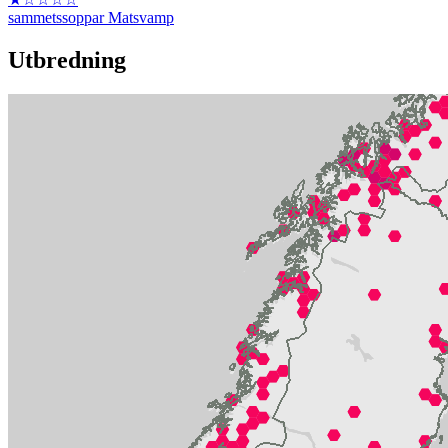
sammetssoppar
Matsvamp
Utbredning