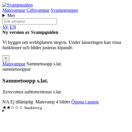
Matsvampar
Giftsvampar
Svampgrupper
Mer
SV
EN
Ny version av Svampguiden
Vi bygger om webbplatsen stegvis. Under lanseringen kan vissa
funktioner och bilder justeras löpande.
×
Matsvampar
Sammetssopp s.lat.
sammetssoppar
Sammetssopp s.lat.
Xerocomus subtomentosus s.lat.
NA
Ej tillämplig
Matsvamp
4 bilder
Öppna i appen
★★☆☆☆
Smakbetyg