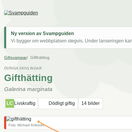
Ny version av Svampguiden
Vi bygger om webbplatsen stegvis. Under lanseringen kan v
Giftsvampar
Gifthätting
ÖVRIGA SKIVLINGAR
Gifthätting
Galerina marginata
LC
Livskraftig
Dödligt giftig
14 bilder
Foto: Michael Krikorev