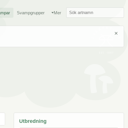
ampar
Svampgrupper
Mer
×
Utbredning