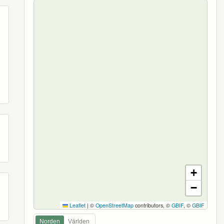
+
−
Leaflet
|
©
OpenStreetMap
contributors, ©
GBIF
, ©
GBIF
Norden
Världen