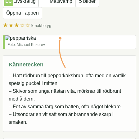
LC
Livskraftig
Matsvamp
5 bilder
Öppna i appen
★★★☆☆
Smakbetyg
Foto: Michael Krikorev
Kännetecken
– Hatt rödbrun till pepparkaksbrun, ofta med en vårtlik
spetsig puckel i mitten.
– Skivor som unga nästan vita, mörknar till rödbrunt
med åldern.
– Fot av samma färg som hatten, ofta något blekare.
– Utsöndrar en vit saft som är brännande skarp i
smaken.