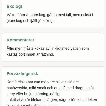
Ekologi
Växer främst i barrskog, gärna med tall, men också i
granskog och fjällbjörkskog.
Kommentarer
Ätlig men måste kokas av i rikligt med vatten som
kastas bort innan anrättning.
Förväxlingsrisk
Kamferriska har ofta mörkare skivor, slätare
hattöversida, mild smak och en doft med dragning åt
curry eller buljongtärning, oätlig.
Lakritsriska är blekare i färgen, något större i storleken
och saknar vit saft, svagt giftig.