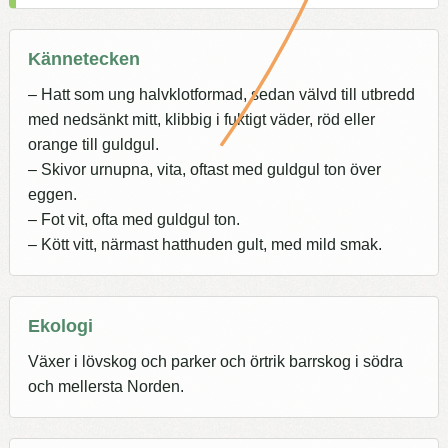
Kännetecken
– Hatt som ung halvklotformad, sedan välvd till utbredd
med nedsänkt mitt, klibbig i fuktigt väder, röd eller
orange till guldgul.
– Skivor urnupna, vita, oftast med guldgul ton över
eggen.
– Fot vit, ofta med guldgul ton.
– Kött vitt, närmast hatthuden gult, med mild smak.
Ekologi
Växer i lövskog och parker och örtrik barrskog i södra
och mellersta Norden.