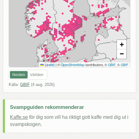
+
−
Leaflet
|
©
OpenStreetMap
contributors, ©
GBIF
, ©
GBIF
Norden
Världen
Källa:
GBIF
(
4 aug. 2026
)
Svampguiden rekommenderar
Kaffe.se
för dig som vill ha riktigt gott kaffe med dig ut i
svampskogen.