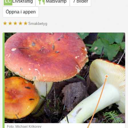
LC
Livskraftig
Matsvamp
7 bilder
Öppna i appen
★★★★★
Smakbetyg
Foto: Michael Krikorev