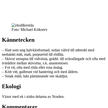
Foto: Michael Krikorev
Kännetecken
– Hatt som ung halvklotformad, sedan välvd till utbredd med
nedsänkt mitt, matt, purpurröd till rödlila.
– Skivor urnupna till vidväxta, grädd- till ockrafärgade och ofta med
tvärådror mellan skivorna, s.k. anastomoser.
– Fot vit, ofta med röda eller rosa inslag.
– Kött vitt, gulbrunt vid hantering och med åldern.
– Smak mild, lukt påminnande om skaldjur.
Ekologi
Växer med ek i södra delarna av Norden.
Kommentarer