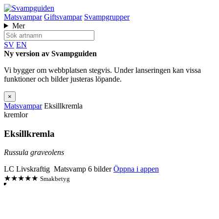
Matsvampar
Giftsvampar
Svampgrupper
Mer
SV
EN
Ny version av Svampguiden
Vi bygger om webbplatsen stegvis. Under lanseringen kan vissa
funktioner och bilder justeras löpande.
×
Matsvampar
Eksillkremla
kremlor
Eksillkremla
Russula graveolens
LC
Livskraftig
Matsvamp
6 bilder
Öppna i appen
★★★★★
Smakbetyg