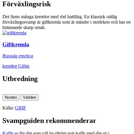
Förväxlingsrisk
Det finns många kremlor med röd hattfärg. En klassisk oätlig
förväxlingssvamp är giftkremla som är mindre i storleken och har en
brännande skarp smak.
Giftkremla
Russula emetica
+
kremlor
Giftig
−
Utbredning
Leaflet
|
©
OpenStreetMap
contributors, ©
GBIF
, ©
GBIF
Norden
Världen
Källa:
GBIF
Svampguiden rekommenderar
Kaffe.se
för dig som vill ha riktigt gott kaffe med dig ut i