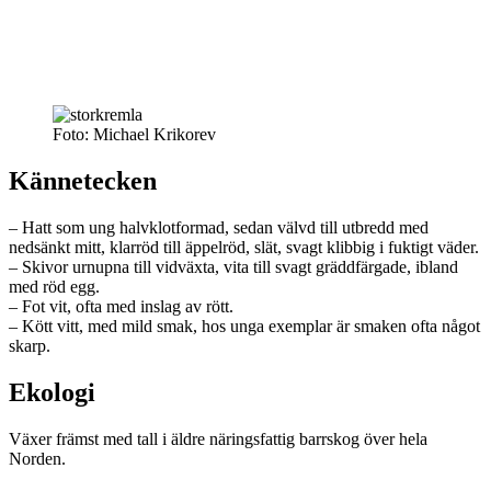
Foto: Michael Krikorev
Kännetecken
– Hatt som ung halvklotformad, sedan välvd till utbredd med
nedsänkt mitt, klarröd till äppelröd, slät, svagt klibbig i fuktigt väder.
– Skivor urnupna till vidväxta, vita till svagt gräddfärgade, ibland
med röd egg.
– Fot vit, ofta med inslag av rött.
– Kött vitt, med mild smak, hos unga exemplar är smaken ofta något
skarp.
Ekologi
Växer främst med tall i äldre näringsfattig barrskog över hela
Norden.