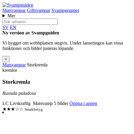
Matsvampar
Giftsvampar
Svampgrupper
Mer
SV
EN
Ny version av Svampguiden
Vi bygger om webbplatsen stegvis. Under lanseringen kan vissa
funktioner och bilder justeras löpande.
×
Matsvampar
Storkremla
kremlor
Storkremla
Russula paludosa
LC
Livskraftig
Matsvamp
5 bilder
Öppna i appen
★★★☆☆
Smakbetyg