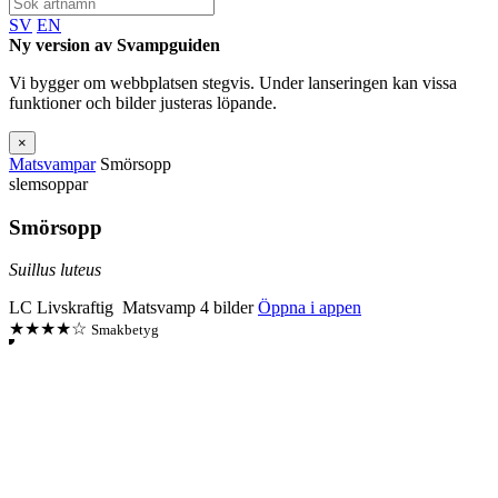
SV
EN
Ny version av Svampguiden
Vi bygger om webbplatsen stegvis. Under lanseringen kan vissa
funktioner och bilder justeras löpande.
×
Matsvampar
Smörsopp
slemsoppar
Smörsopp
Suillus luteus
LC
Livskraftig
Matsvamp
4 bilder
Öppna i appen
★★★★☆
Smakbetyg