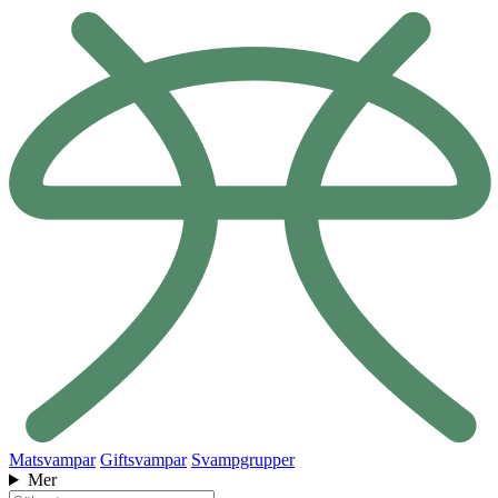
Matsvampar
Giftsvampar
Svampgrupper
Mer