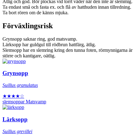
Ätlig och god. Bör plockas vid torrt väder när den inte är slemmig.
Ta endast små och fasta ex. och flå av hatthuden innan tillredning.
Ta bort rören om de känns mjuka.
Förväxlingsrisk
Grynsopp saknar ring, god matsvamp.
Lärksopp har guldgul till rödbrun hattfärg, ätlig.
Slemsopp har en slemring kring den tunna foten, rörmynnigarna är
större och kantigare, oätlig.
Grynsopp
Suillus granulatus
★★★★☆
slemsoppar
Matsvamp
Lärksopp
Suillus grevillei