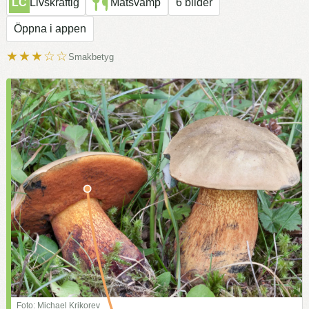
LC
Livskraftig
Matsvamp
6 bilder
Öppna i appen
★★★☆☆
Smakbetyg
Foto: Michael Krikorev