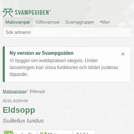
Matsvampar
Giftsvampar
Svampgrupper
Mer
×
Ny version av Svampguiden
Vi bygger om webbplatsen stegvis. Under
lanseringen kan vissa funktioner och bilder justeras
löpande.
Matsvampar
Eldsopp
ÄDELSOPPAR
Eldsopp
Suillellus luridus