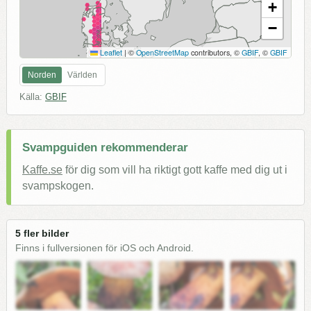
+
−
Leaflet
|
©
OpenStreetMap
contributors, ©
GBIF
, ©
GBIF
Norden
Världen
Källa:
GBIF
Svampguiden rekommenderar
Kaffe.se
för dig som vill ha riktigt gott kaffe med dig ut i
svampskogen.
5 fler bilder
Finns i fullversionen för iOS och Android.