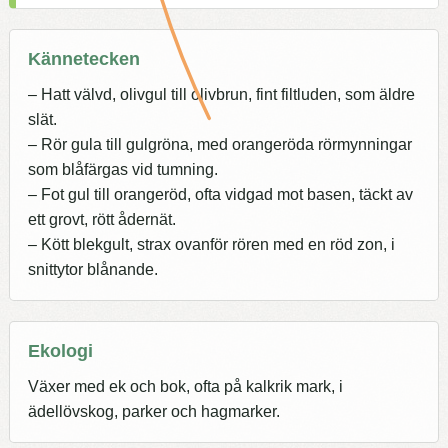
Kännetecken
– Hatt välvd, olivgul till olivbrun, fint filtluden, som äldre
slät.
– Rör gula till gulgröna, med orangeröda rörmynningar
som blåfärgas vid tumning.
– Fot gul till orangeröd, ofta vidgad mot basen, täckt av
ett grovt, rött ådernät.
– Kött blekgult, strax ovanför rören med en röd zon, i
snittytor blånande.
Ekologi
Växer med ek och bok, ofta på kalkrik mark, i
ädellövskog, parker och hagmarker.