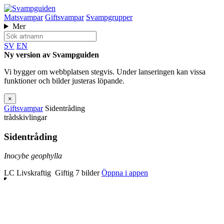
Matsvampar
Giftsvampar
Svampgrupper
Mer
SV
EN
Ny version av Svampguiden
Vi bygger om webbplatsen stegvis. Under lanseringen kan vissa
funktioner och bilder justeras löpande.
×
Giftsvampar
Sidentråding
trådskivlingar
Sidentråding
Inocybe geophylla
LC
Livskraftig
Giftig
7 bilder
Öppna i appen