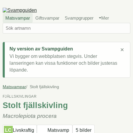
Matsvampar
Giftsvampar
Svampgrupper
Mer
×
Ny version av Svampguiden
Vi bygger om webbplatsen stegvis. Under
lanseringen kan vissa funktioner och bilder justeras
löpande.
Matsvampar
Stolt fjällskivling
FJÄLLSKIVLINGAR
Stolt fjällskivling
Macrolepiota procera
LC
Livskraftig
Matsvamp
5 bilder