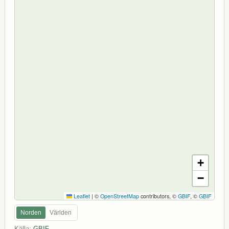
+
−
Leaflet
|
©
OpenStreetMap
contributors, ©
GBIF
, ©
GBIF
Norden
Världen
Källa:
GBIF