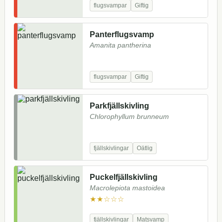
flugsvampar
Giftig
Panterflugsvamp
Amanita pantherina
flugsvampar
Giftig
Parkfjällskivling
Chlorophyllum brunneum
fjällskivlingar
Oätlig
Puckelfjällskivling
Macrolepiota mastoidea
★★☆☆☆
fjällskivlingar
Matsvamp