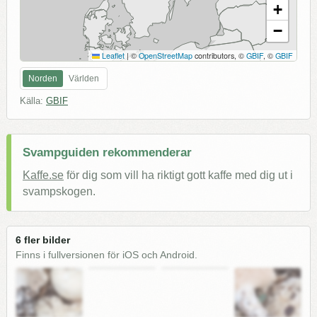
+
−
Leaflet
|
©
OpenStreetMap
contributors, ©
GBIF
, ©
GBIF
Norden
Världen
Källa:
GBIF
Svampguiden rekommenderar
Kaffe.se
för dig som vill ha riktigt gott kaffe med dig ut i
svampskogen.
6 fler bilder
Finns i fullversionen för iOS och Android.