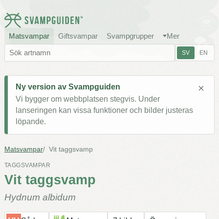
Matsvampar
Giftsvampar
Svampgrupper
Mer
SV
EN
×
Ny version av Svampguiden
Vi bygger om webbplatsen stegvis. Under
lanseringen kan vissa funktioner och bilder justeras
löpande.
Matsvampar
Vit taggsvamp
TAGGSVAMPAR
Vit taggsvamp
Hydnum albidum