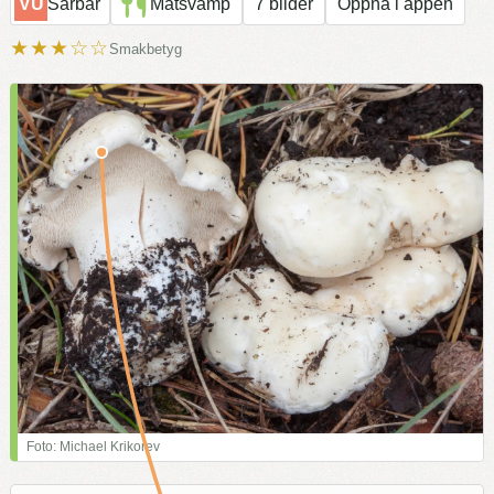
VU
Sårbar
Matsvamp
7 bilder
Öppna i appen
★★★☆☆
Smakbetyg
Foto: Michael Krikorev