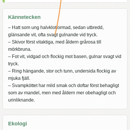
Kännetecken
– Hatt som ung halvklotformad, sedan utbredd,
glänsande vit, ofta svagt gulnande vid tryck.
– Skivor först vitaktiga, med åldern grårosa till
mörkbruna.
– Fot vit, vidgad och flockig mot basen, gulnar svagt vid
tryck.
– Ring hängande, stor och tunn, undersida flockig av
mjuka fjäll.
– Svampköttet har mild smak och doftar först behagligt
som av mandel, men med åldern mer obehagligt och
urinliknande.
Ekologi