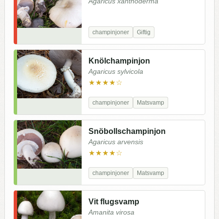
Agaricus xanthoderma
champinjoner
Giftig
Knölchampinjon
Agaricus sylvicola
★★★★☆
champinjoner
Matsvamp
Snöbollschampinjon
Agaricus arvensis
★★★★☆
champinjoner
Matsvamp
Vit flugsvamp
Amanita virosa