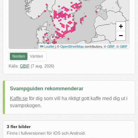
+
−
Leaflet
|
©
OpenStreetMap
contributors, ©
GBIF
, ©
GBIF
Norden
Världen
Källa:
GBIF
(
7 aug. 2026
)
Svampguiden rekommenderar
Kaffe.se
för dig som vill ha riktigt gott kaffe med dig ut i
svampskogen.
3 fler bilder
Finns i fullversionen för iOS och Android.