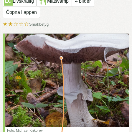
LC
Livskraftig
Matsvamp
4 bilder
Öppna i appen
★★☆☆☆
Smakbetyg
Foto: Michael Krikorev