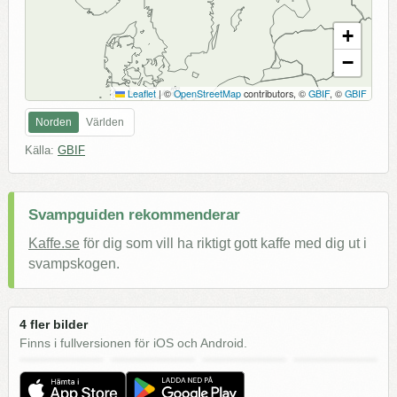
+
−
Leaflet
|
©
OpenStreetMap
contributors, ©
GBIF
, ©
GBIF
Norden
Världen
Källa:
GBIF
Svampguiden rekommenderar
Kaffe.se
för dig som vill ha riktigt gott kaffe med dig ut i
svampskogen.
4 fler bilder
Finns i fullversionen för iOS och Android.