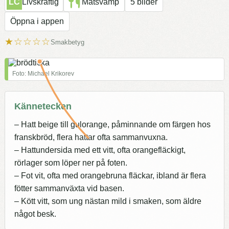
LC
Livskraftig
Matsvamp
5 bilder
Öppna i appen
★☆☆☆☆
Smakbetyg
Foto: Michael Krikorev
Kännetecken
– Hatt beige till gulorange, påminnande om färgen hos
franskbröd, flera hattar ofta sammanvuxna.
– Hattundersida med ett vitt, ofta orangefläckigt,
rörlager som löper ner på foten.
– Fot vit, ofta med orangebruna fläckar, ibland är flera
fötter sammanväxta vid basen.
– Kött vitt, som ung nästan mild i smaken, som äldre
något besk.