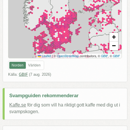
+
−
Leaflet
|
©
OpenStreetMap
contributors, ©
GBIF
, ©
GBIF
Norden
Världen
Källa:
GBIF
(
7 aug. 2026
)
Svampguiden rekommenderar
Kaffe.se
för dig som vill ha riktigt gott kaffe med dig ut i
svampskogen.