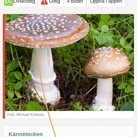
LC
Livskraftig
Giftig
4 bilder
Öppna i appen
Foto: Michael Krikorev
Kännetecken