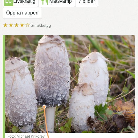
LC
Livskraftig
Matsvamp
7 bilder
Öppna i appen
★★★★☆
Smakbetyg
Foto: Michael Krikorev