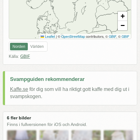
+
−
Leaflet
|
©
OpenStreetMap
contributors, ©
GBIF
, ©
GBIF
Norden
Världen
Källa:
GBIF
Svampguiden rekommenderar
Kaffe.se
för dig som vill ha riktigt gott kaffe med dig ut i
svampskogen.
6 fler bilder
Finns i fullversionen för iOS och Android.