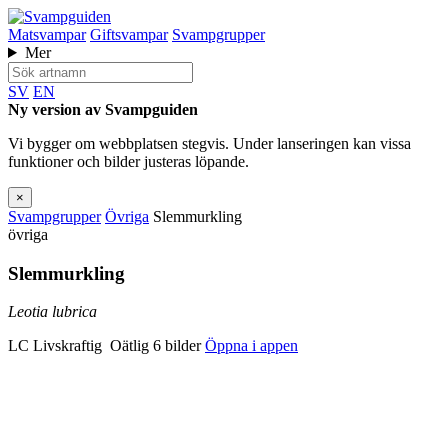
Matsvampar
Giftsvampar
Svampgrupper
Mer
SV
EN
Ny version av Svampguiden
Vi bygger om webbplatsen stegvis. Under lanseringen kan vissa
funktioner och bilder justeras löpande.
×
Svampgrupper
Övriga
Slemmurkling
övriga
Slemmurkling
Leotia lubrica
LC
Livskraftig
Oätlig
6 bilder
Öppna i appen