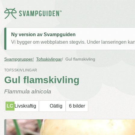
Ny version av Svampguiden
Vi bygger om webbplatsen stegvis. Under lanseringen kan v
Svampgrupper
Tofsskivlingar
Gul flamskivling
TOFSSKIVLINGAR
Gul flamskivling
Flammula alnicola
LC
Livskraftig
Oätlig
6 bilder