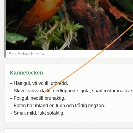
Foto: Michael Krikorev
Kännetecken
– Hatt gul, välvd till utbredd.
– Skivor vidväxta till nedlöpande, gula, snart rostbruna av 
– Fot gul, nedtill brunaktig.
– Foten har ibland en tunn och trådig ringzon.
– Smak mild, lukt sötaktig.