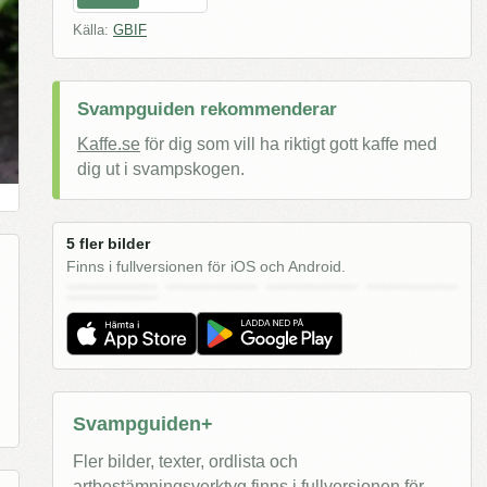
Källa:
GBIF
Svampguiden rekommenderar
Kaffe.se
för dig som vill ha riktigt gott kaffe med
dig ut i svampskogen.
5 fler bilder
Finns i fullversionen för iOS och Android.
Svampguiden+
Fler bilder, texter, ordlista och
artbestämningsverktyg finns i fullversionen för