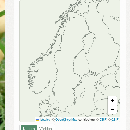
+
−
Leaflet
|
©
OpenStreetMap
contributors, ©
GBIF
, ©
GBIF
Norden
Världen