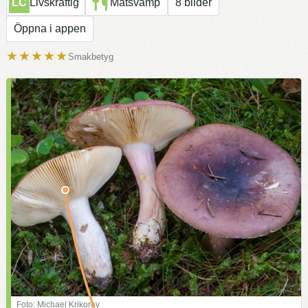
LC
Livskraftig
Matsvamp
8 bilder
Öppna i appen
★★★★★
Smakbetyg
Foto: Michael Krikorev