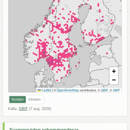
+
−
Leaflet
|
©
OpenStreetMap
contributors, ©
GBIF
, ©
GBIF
Norden
Världen
Källa:
GBIF
(
7 aug. 2026
)
Svampguiden rekommenderar