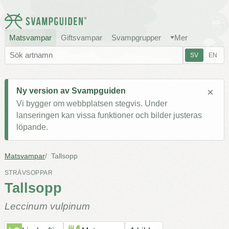
Matsvampar
Giftsvampar
Svampgrupper
Mer
SV
EN
×
Ny version av Svampguiden
Vi bygger om webbplatsen stegvis. Under
lanseringen kan vissa funktioner och bilder justeras
löpande.
Matsvampar
Tallsopp
STRÄVSOPPAR
Tallsopp
Leccinum vulpinum