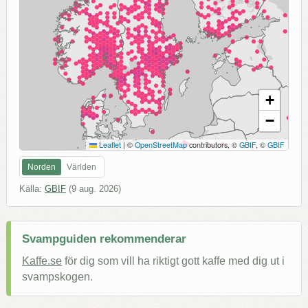
+
−
Leaflet
|
©
OpenStreetMap
contributors, ©
GBIF
, ©
GBIF
Norden
Världen
Källa:
GBIF
(
9 aug. 2026
)
Svampguiden rekommenderar
Kaffe.se
för dig som vill ha riktigt gott kaffe med dig ut i
svampskogen.