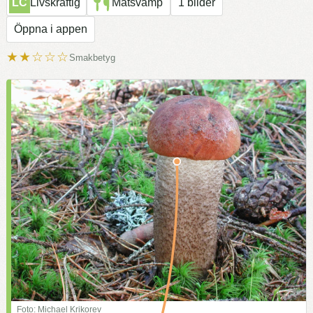
LC
Livskraftig
Matsvamp
1 bilder
Öppna i appen
★★☆☆☆
Smakbetyg
Foto: Michael Krikorev