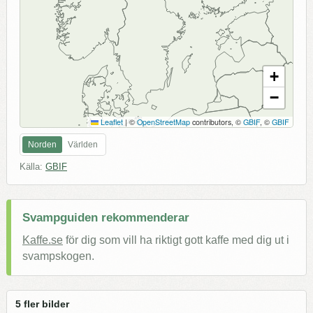
+
−
Leaflet
|
©
OpenStreetMap
contributors, ©
GBIF
, ©
GBIF
Norden
Världen
Källa:
GBIF
Svampguiden rekommenderar
Kaffe.se
för dig som vill ha riktigt gott kaffe med dig ut i
svampskogen.
5 fler bilder