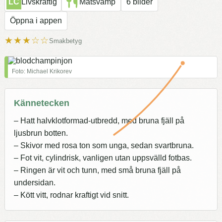
LC
Livskraftig
Matsvamp
6 bilder
Öppna i appen
★★★☆☆
Smakbetyg
Foto: Michael Krikorev
Kännetecken
– Hatt halvklotformad-utbredd, med bruna fjäll på
ljusbrun botten.
– Skivor med rosa ton som unga, sedan svartbruna.
– Fot vit, cylindrisk, vanligen utan uppsvälld fotbas.
– Ringen är vit och tunn, med små bruna fjäll på
undersidan.
– Kött vitt, rodnar kraftigt vid snitt.