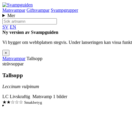
Matsvampar
Giftsvampar
Svampgrupper
Mer
SV
EN
Ny version av Svampguiden
Vi bygger om webbplatsen stegvis. Under lanseringen kan vissa funkti
×
Matsvampar
Tallsopp
strävsoppar
Tallsopp
Leccinum vulpinum
LC
Livskraftig
Matsvamp
1 bilder
★★☆☆☆
Smakbetyg