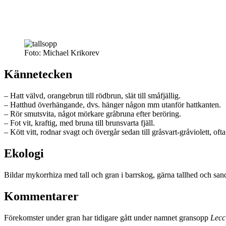
Foto: Michael Krikorev
Kännetecken
– Hatt välvd, orangebrun till rödbrun, slät till småfjällig.
– Hatthud överhängande, dvs. hänger någon mm utanför hattkanten.
– Rör smutsvita, något mörkare gråbruna efter beröring.
– Fot vit, kraftig, med bruna till brunsvarta fjäll.
– Kött vitt, rodnar svagt och övergår sedan till gråsvart-gråviolett, of
Ekologi
Bildar mykorrhiza med tall och gran i barrskog, gärna tallhed och s
Kommentarer
Förekomster under gran har tidigare gått under namnet gransopp
Lecc