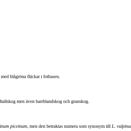
ta med blågröna fläckar i fotbasen.
andtallskog men även barrblandskog och granskog.
inum piceinum
, men den betraktas numera som synonym till
L. vulpin