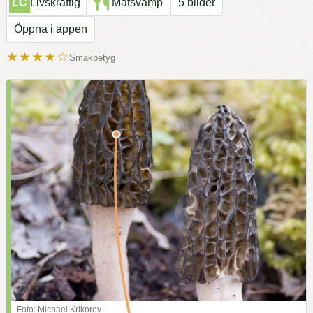
LC
Livskraftig
Matsvamp
5 bilder
Öppna i appen
★★★★☆
Smakbetyg
Foto: Michael Krikorev