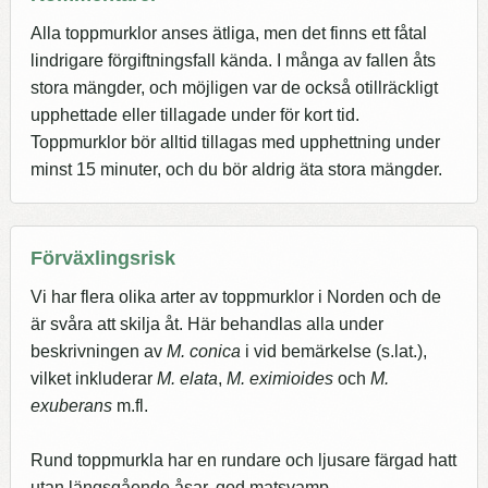
Alla toppmurklor anses ätliga, men det finns ett fåtal
lindrigare förgiftningsfall kända. I många av fallen åts
stora mängder, och möjligen var de också otillräckligt
upphettade eller tillagade under för kort tid.
Toppmurklor bör alltid tillagas med upphettning under
minst 15 minuter, och du bör aldrig äta stora mängder.
Förväxlingsrisk
Vi har flera olika arter av toppmurklor i Norden och de
är svåra att skilja åt. Här behandlas alla under
beskrivningen av
M. conica
i vid bemärkelse (s.lat.),
vilket inkluderar
M. elata
,
M. eximioides
och
M.
exuberans
m.fl.
Rund toppmurkla har en rundare och ljusare färgad hatt
utan längsgående åsar, god matsvamp.