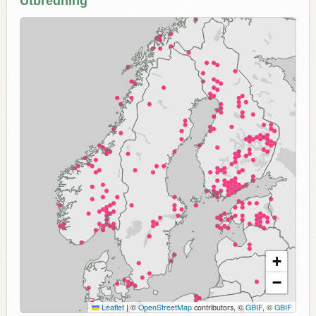
Utbredning
+
−
Leaflet
|
©
OpenStreetMap
contributors, ©
GBIF
, ©
GBIF