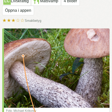
LC
Livskraftig
Matsvamp
4 bilder
Öppna i appen
★★★☆☆
Smakbetyg
Foto: Michael Krikorev