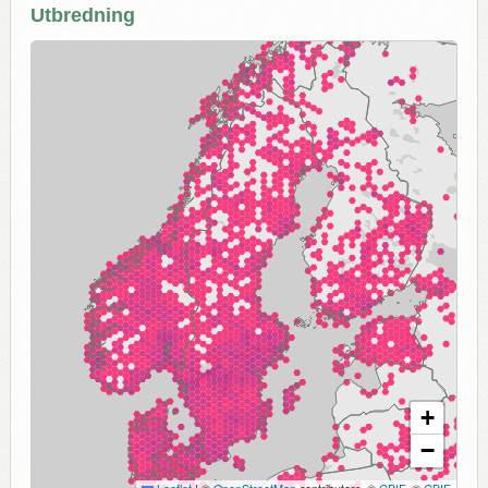
Utbredning
+
−