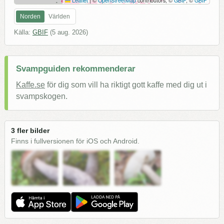
Leaflet
|
©
OpenStreetMap
contributors, ©
GBIF
, ©
GBIF
Norden
Världen
Källa:
GBIF
(
5 aug. 2026
)
Svampguiden rekommenderar
Kaffe.se
för dig som vill ha riktigt gott kaffe med dig ut i
svampskogen.
3 fler bilder
Finns i fullversionen för iOS och Android.